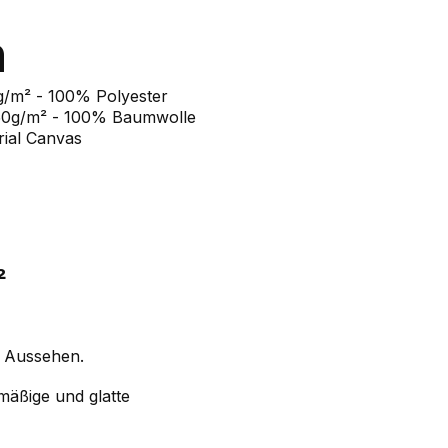
n
g/m² - 100% Polyester
50g/m² - 100% Baumwolle
rial Canvas
²
s Aussehen.
mäßige und glatte