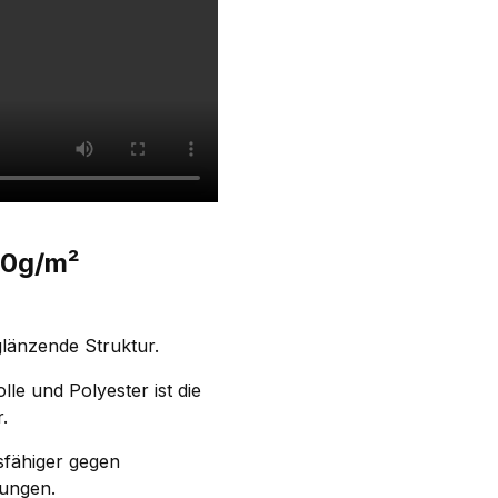
50g/m²
glänzende Struktur.
le und Polyester ist die
.
sfähiger gegen
ungen.