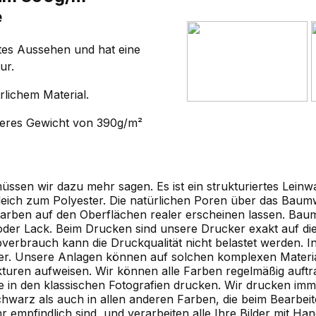
e
tes Aussehen und hat eine
ur.
rlichem Material.
heres Gewicht von 390g/m²
üssen wir dazu mehr sagen. Es ist ein strukturiertes Leinw
eich zum Polyester. Die natürlichen Poren über das Baumwo
Farben auf den Oberflächen realer erscheinen lassen. Baum
oder Lack. Beim Drucken sind unsere Drucker exakt auf dies
erbrauch kann die Druckqualität nicht belastet werden. In
cher. Unsere Anlagen können auf solchen komplexen Materia
turen aufweisen. Wir können alle Farben regelmäßig auft
 in den klassischen Fotografien drucken. Wir drucken imm
Schwarz als auch in allen anderen Farben, die beim Bearbei
mpfindlich sind, und verarbeiten alle Ihre Bilder mit Han